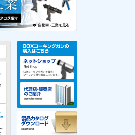
ク
直
ト
0ｍ
ml
な