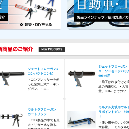
ジェットフローガン
ジェットフローガン3
３ ソーセージパッ
コンパクトコンビ
600ml用
・コンプレッサーを使
・施工は吹き付けと
った空気圧式コーキン
線の両用OK。・大容
グガン。・エ...
量、600mlまでのソ...
モルタル充填用ウル
ウルトラフローガン
ラポイントガン 80
カートリッジ
ｌ
・COX製品の中でも最
・使い勝手のいい800
大トリガー比を誇る、
大容量。・モルタル